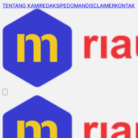
TENTANG KAMI
REDAKSI
PEDOMAN
DISCLAIMER
KONTAK