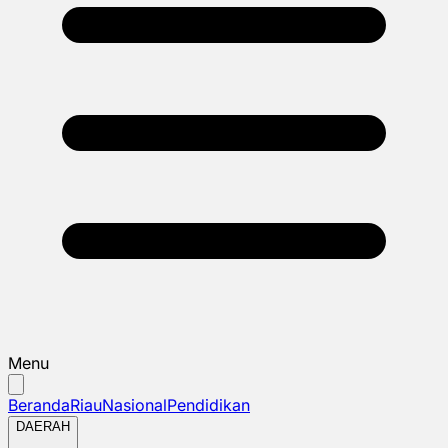
Menu
Beranda
Riau
Nasional
Pendidikan
DAERAH