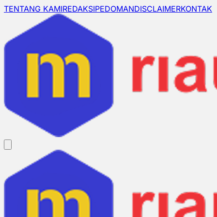
TENTANG KAMI
REDAKSI
PEDOMAN
DISCLAIMER
KONTAK