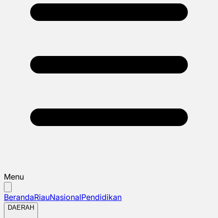
Menu
Beranda
Riau
Nasional
Pendidikan
DAERAH