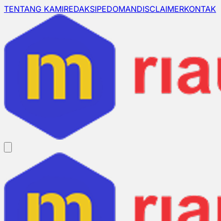
TENTANG KAMI
REDAKSI
PEDOMAN
DISCLAIMER
KONTAK