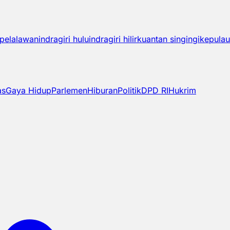
pelalawan
indragiri hulu
indragiri hilir
kuantan singingi
kepulau
as
Gaya Hidup
Parlemen
Hiburan
Politik
DPD RI
Hukrim