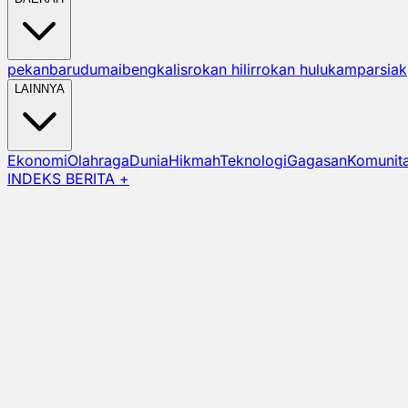
pekanbaru
dumai
bengkalis
rokan hilir
rokan hulu
kampar
siak
LAINNYA
Ekonomi
Olahraga
Dunia
Hikmah
Teknologi
Gagasan
Komunit
INDEKS BERITA +