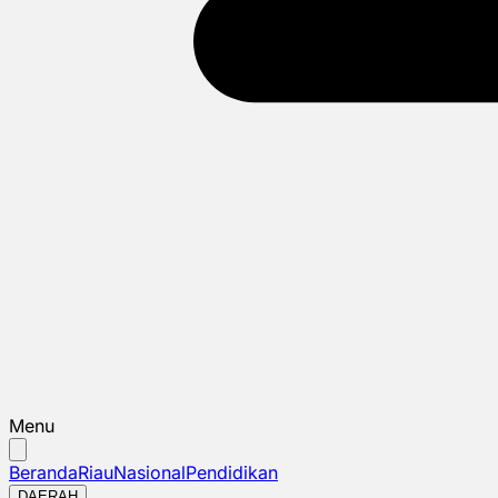
Menu
Beranda
Riau
Nasional
Pendidikan
DAERAH