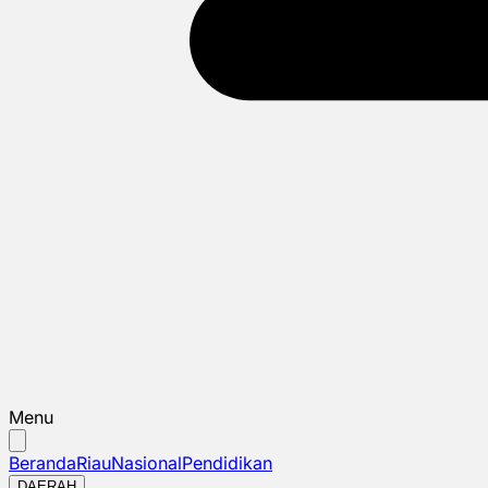
Menu
Beranda
Riau
Nasional
Pendidikan
DAERAH