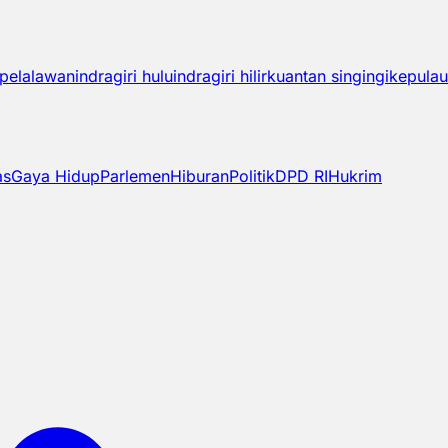
pelalawan
indragiri hulu
indragiri hilir
kuantan singingi
kepulau
as
Gaya Hidup
Parlemen
Hiburan
Politik
DPD RI
Hukrim