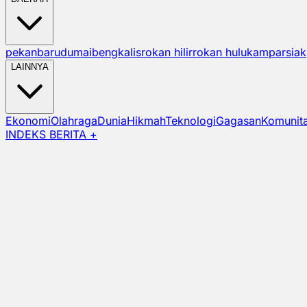
pekanbaru
dumai
bengkalis
rokan hilir
rokan hulu
kampar
siak
LAINNYA
Ekonomi
Olahraga
Dunia
Hikmah
Teknologi
Gagasan
Komunit
INDEKS BERITA +