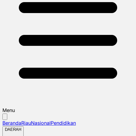
Menu
Beranda
Riau
Nasional
Pendidikan
DAERAH