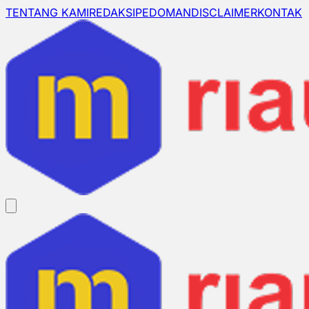
TENTANG KAMI
REDAKSI
PEDOMAN
DISCLAIMER
KONTAK