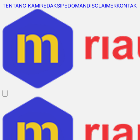
TENTANG KAMI
REDAKSI
PEDOMAN
DISCLAIMER
KONTAK