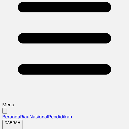
Menu
Beranda
Riau
Nasional
Pendidikan
DAERAH