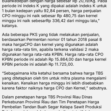
bulankedepan dengan harga sebesar Rp 20,19/Kg. Pada
periode ini indeks K yang dipakai adalah indeks K untuk
1 bulan kedepan yaitu 92,84 persen, harga penjualan
CPO minggu ini naik sebesar Rp 480,75 dan kernel
minggu ini naik sebesarRp 336,42 dari minggu lalu,”
katanya.
Ada beberapa PKS yang tidak melakukan penjualan,
berdasarkan Permentan nomor 01 tahun 2018 pasal 8
maka hargaCPO dan kernel yang digunakan adalah
harga rata-rata tim, apabila terkena validasi 2 maka
digunakan harga rata-rata KPBN. Harga rata-rata CPO
KPBN periode ini adalah Rp 15.864,00 dan harga kernel
KPBN periode ini adalah Rp 11.725,00.
“Sebagaimana kita ketahui bersama bahwa harga TBS
yang ditetapkan oleh tim untuk mitra plasma mengalami
kenaikan. Kenaikan harga minggu ini lebih disebabkan
karena faktor naiknya harga CPO dan Kernel,” sebutnya.
Dalam penetapan harga TBS Provinsi Riau Dinas
Perkebunan Provinsi Riau dan Tim Penetapan Harga
Pembelian Tandan Buah Segar Kelapa Sawit Produksi