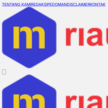
TENTANG KAMI
REDAKSI
PEDOMAN
DISCLAIMER
KONTAK