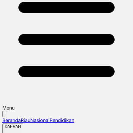
Menu
Beranda
Riau
Nasional
Pendidikan
DAERAH