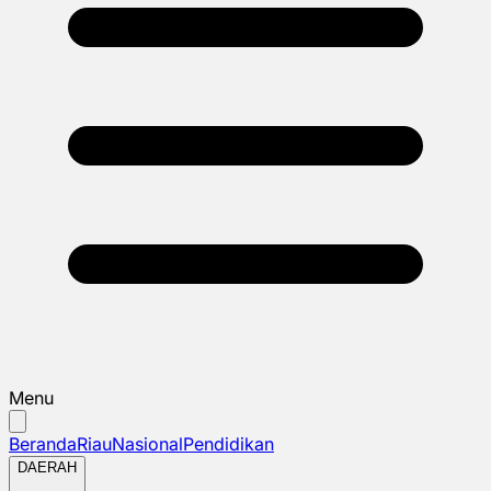
Menu
Beranda
Riau
Nasional
Pendidikan
DAERAH