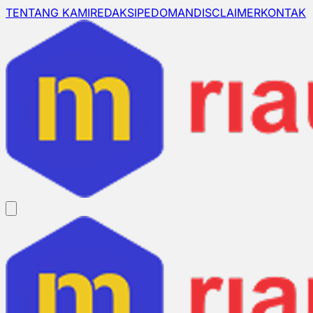
TENTANG KAMI
REDAKSI
PEDOMAN
DISCLAIMER
KONTAK