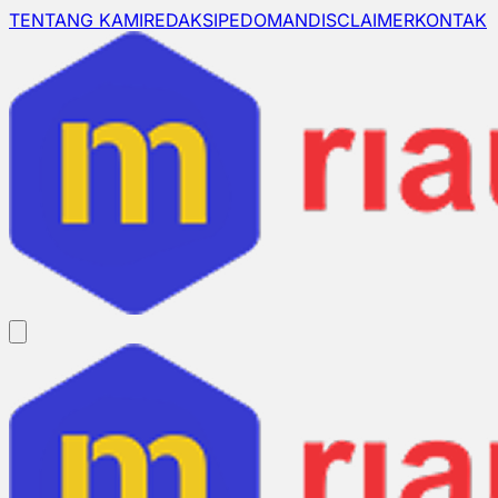
TENTANG KAMI
REDAKSI
PEDOMAN
DISCLAIMER
KONTAK