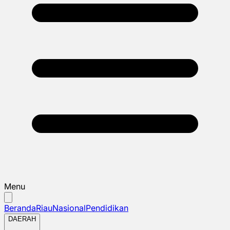
Menu
Beranda
Riau
Nasional
Pendidikan
DAERAH