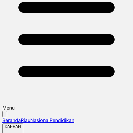
Menu
Beranda
Riau
Nasional
Pendidikan
DAERAH