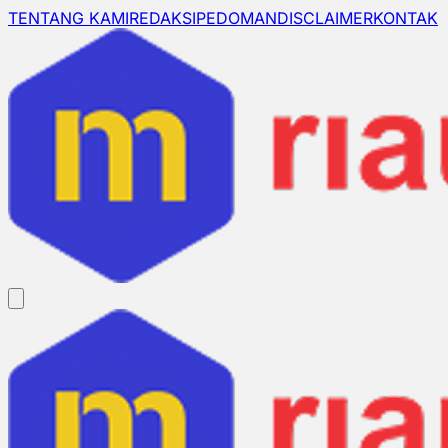
TENTANG KAMI
REDAKSI
PEDOMAN
DISCLAIMER
KONTAK