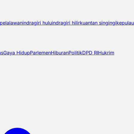
pelalawan
indragiri hulu
indragiri hilir
kuantan singingi
kepulau
as
Gaya Hidup
Parlemen
Hiburan
Politik
DPD RI
Hukrim