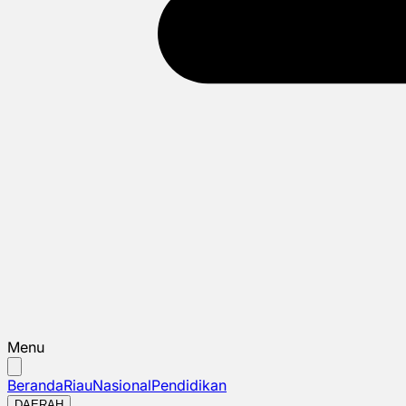
Menu
Beranda
Riau
Nasional
Pendidikan
DAERAH