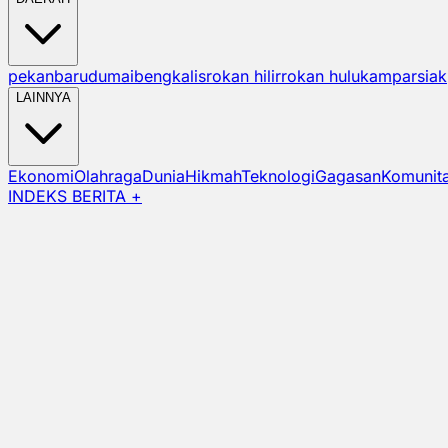
pekanbaru
dumai
bengkalis
rokan hilir
rokan hulu
kampar
siak
LAINNYA
Ekonomi
Olahraga
Dunia
Hikmah
Teknologi
Gagasan
Komunit
INDEKS BERITA +