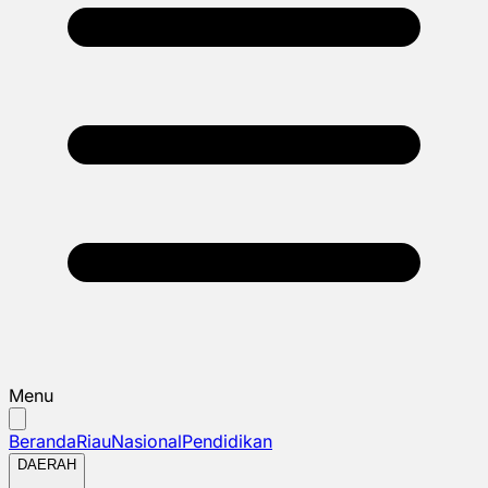
Menu
Beranda
Riau
Nasional
Pendidikan
DAERAH