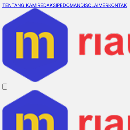
TENTANG KAMI
REDAKSI
PEDOMAN
DISCLAIMER
KONTAK