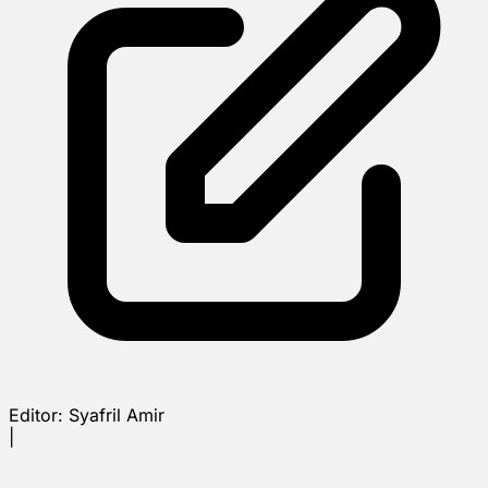
Editor:
Syafril Amir
|