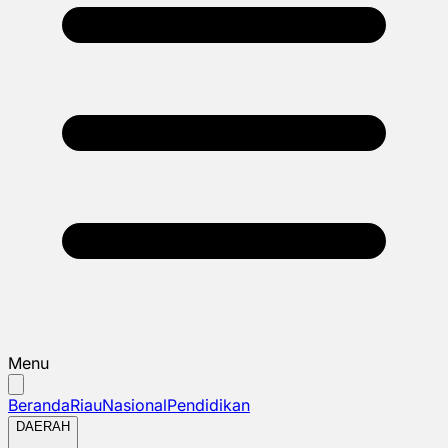
Menu
Beranda
Riau
Nasional
Pendidikan
DAERAH