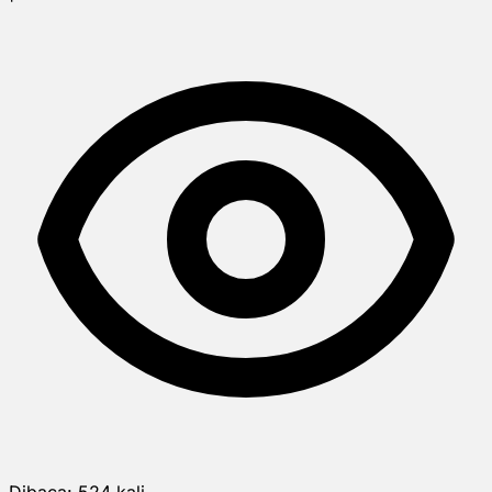
Dibaca:
524
kali