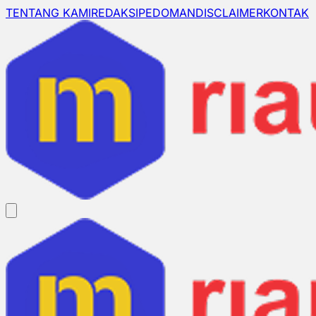
TENTANG KAMI
REDAKSI
PEDOMAN
DISCLAIMER
KONTAK