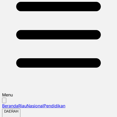
Menu
Beranda
Riau
Nasional
Pendidikan
DAERAH