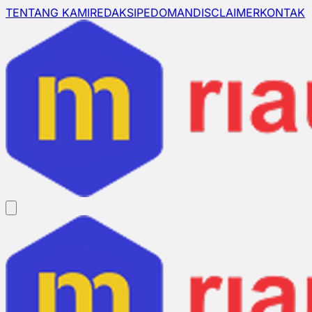
TENTANG KAMI
REDAKSI
PEDOMAN
DISCLAIMER
KONTAK