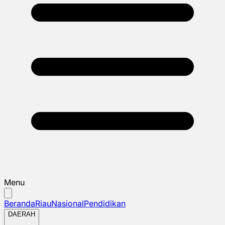
Menu
Beranda
Riau
Nasional
Pendidikan
DAERAH