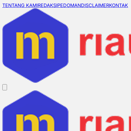
TENTANG KAMI
REDAKSI
PEDOMAN
DISCLAIMER
KONTAK