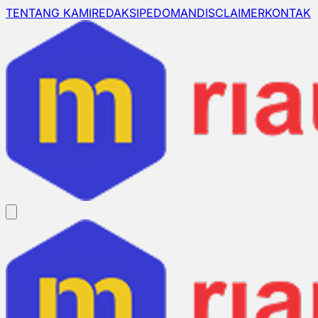
TENTANG KAMI
REDAKSI
PEDOMAN
DISCLAIMER
KONTAK