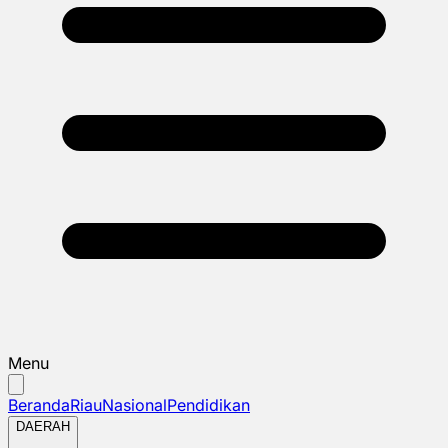
Menu
Beranda
Riau
Nasional
Pendidikan
DAERAH