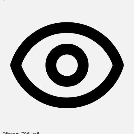
Dibaca:
786
kali