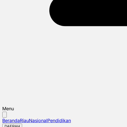
Menu
Beranda
Riau
Nasional
Pendidikan
DAERAH