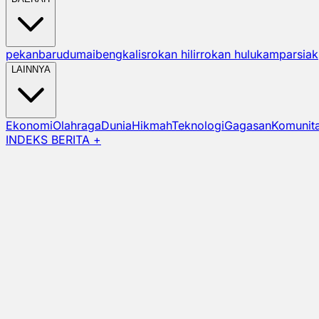
pekanbaru
dumai
bengkalis
rokan hilir
rokan hulu
kampar
siak
LAINNYA
Ekonomi
Olahraga
Dunia
Hikmah
Teknologi
Gagasan
Komunit
INDEKS BERITA +