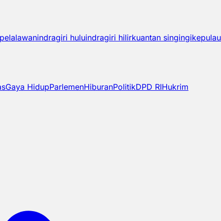
pelalawan
indragiri hulu
indragiri hilir
kuantan singingi
kepulau
as
Gaya Hidup
Parlemen
Hiburan
Politik
DPD RI
Hukrim