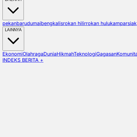
pekanbaru
dumai
bengkalis
rokan hilir
rokan hulu
kampar
siak
LAINNYA
Ekonomi
Olahraga
Dunia
Hikmah
Teknologi
Gagasan
Komunit
INDEKS BERITA +