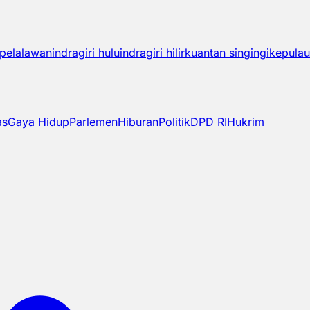
pelalawan
indragiri hulu
indragiri hilir
kuantan singingi
kepulau
as
Gaya Hidup
Parlemen
Hiburan
Politik
DPD RI
Hukrim