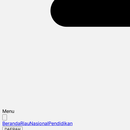
Menu
Beranda
Riau
Nasional
Pendidikan
DAERAH