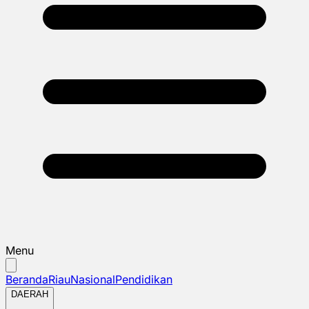
Menu
Beranda
Riau
Nasional
Pendidikan
DAERAH