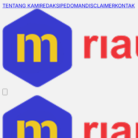
TENTANG KAMI
REDAKSI
PEDOMAN
DISCLAIMER
KONTAK