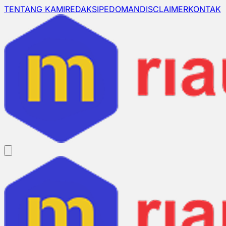
TENTANG KAMI
REDAKSI
PEDOMAN
DISCLAIMER
KONTAK