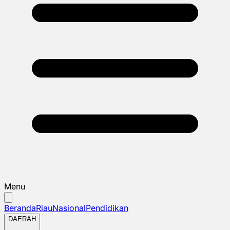
Menu
Beranda
Riau
Nasional
Pendidikan
DAERAH