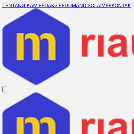
TENTANG KAMI
REDAKSI
PEDOMAN
DISCLAIMER
KONTAK