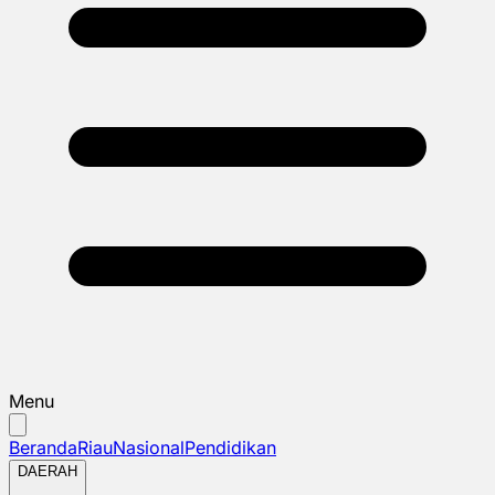
Menu
Beranda
Riau
Nasional
Pendidikan
DAERAH