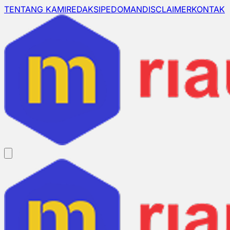
TENTANG KAMI
REDAKSI
PEDOMAN
DISCLAIMER
KONTAK