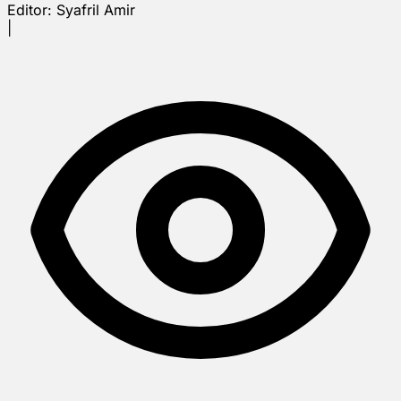
Editor:
Syafril Amir
|