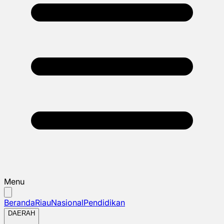
Menu
Beranda
Riau
Nasional
Pendidikan
DAERAH