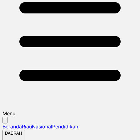
Menu
Beranda
Riau
Nasional
Pendidikan
DAERAH