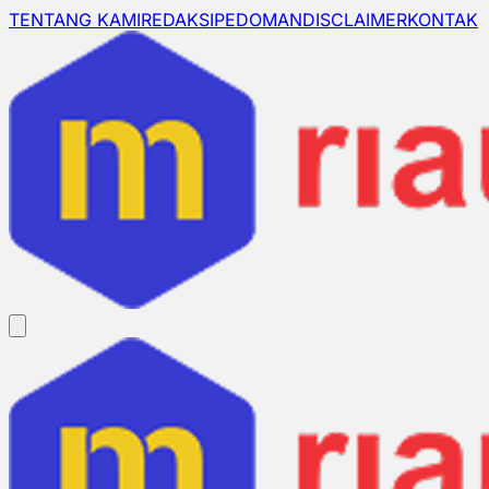
TENTANG KAMI
REDAKSI
PEDOMAN
DISCLAIMER
KONTAK