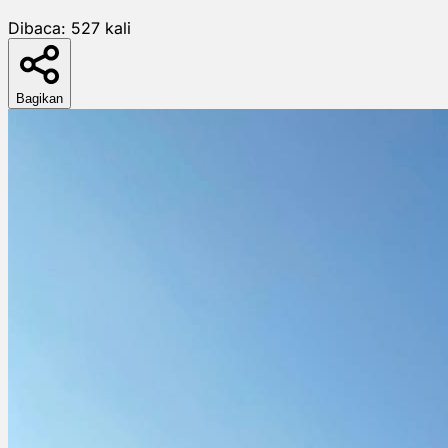
Dibaca:
527
kali
Bagikan