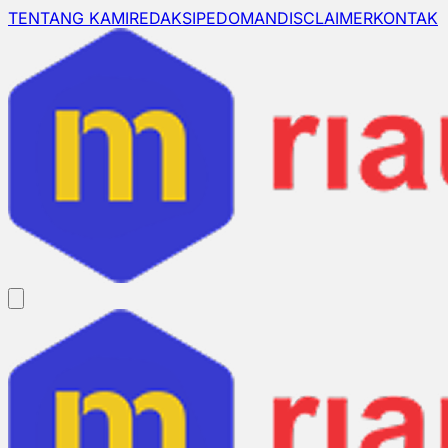
TENTANG KAMI
REDAKSI
PEDOMAN
DISCLAIMER
KONTAK