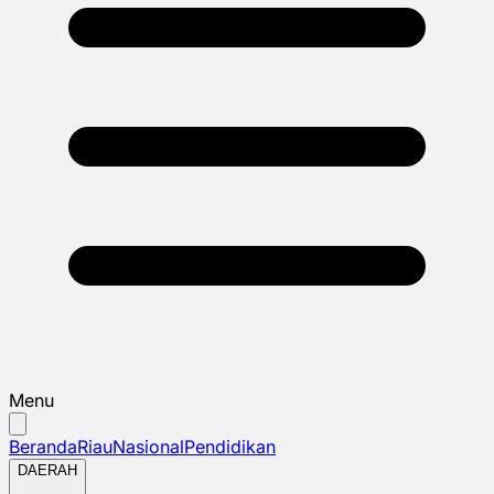
Menu
Beranda
Riau
Nasional
Pendidikan
DAERAH