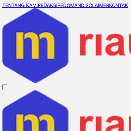
TENTANG KAMI
REDAKSI
PEDOMAN
DISCLAIMER
KONTAK