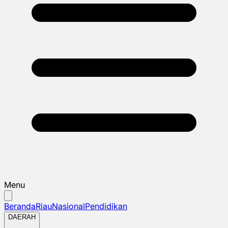
Menu
Beranda
Riau
Nasional
Pendidikan
DAERAH