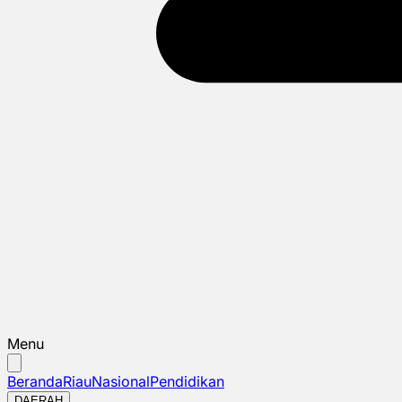
Menu
Beranda
Riau
Nasional
Pendidikan
DAERAH