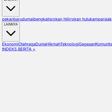
pekanbaru
dumai
bengkalis
rokan hilir
rokan hulu
kampar
siak
LAINNYA
Ekonomi
Olahraga
Dunia
Hikmah
Teknologi
Gagasan
Komunit
INDEKS BERITA +