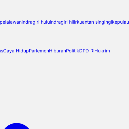
pelalawan
indragiri hulu
indragiri hilir
kuantan singingi
kepulau
as
Gaya Hidup
Parlemen
Hiburan
Politik
DPD RI
Hukrim