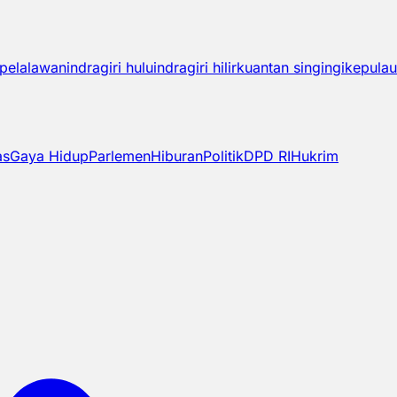
pelalawan
indragiri hulu
indragiri hilir
kuantan singingi
kepulau
as
Gaya Hidup
Parlemen
Hiburan
Politik
DPD RI
Hukrim