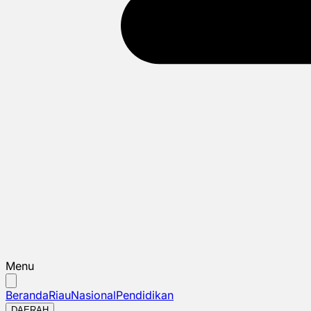
Menu
Beranda
Riau
Nasional
Pendidikan
DAERAH