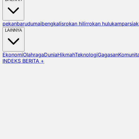
pekanbaru
dumai
bengkalis
rokan hilir
rokan hulu
kampar
siak
LAINNYA
Ekonomi
Olahraga
Dunia
Hikmah
Teknologi
Gagasan
Komunit
INDEKS BERITA +