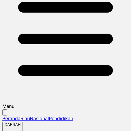
Menu
Beranda
Riau
Nasional
Pendidikan
DAERAH