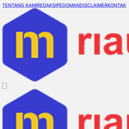
TENTANG KAMI
REDAKSI
PEDOMAN
DISCLAIMER
KONTAK