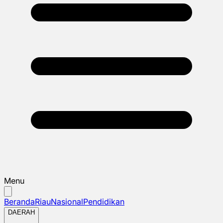
Menu
Beranda
Riau
Nasional
Pendidikan
DAERAH