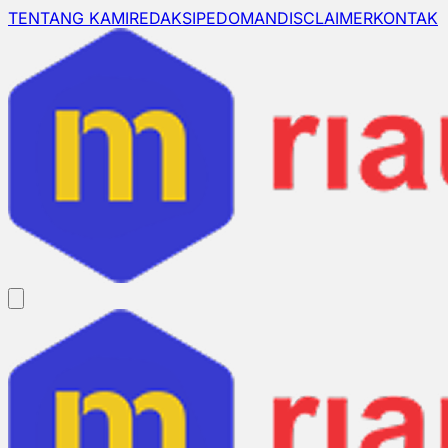
TENTANG KAMI
REDAKSI
PEDOMAN
DISCLAIMER
KONTAK