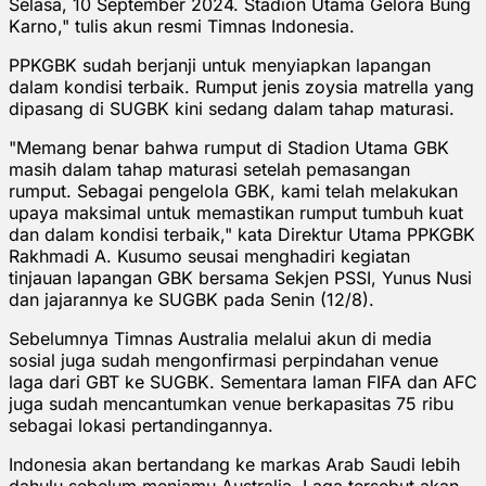
Selasa, 10 September 2024. Stadion Utama Gelora Bung
Karno," tulis akun resmi Timnas Indonesia.
PPKGBK sudah berjanji untuk menyiapkan lapangan
dalam kondisi terbaik. Rumput jenis zoysia matrella yang
dipasang di SUGBK kini sedang dalam tahap maturasi.
"Memang benar bahwa rumput di Stadion Utama GBK
masih dalam tahap maturasi setelah pemasangan
rumput. Sebagai pengelola GBK, kami telah melakukan
upaya maksimal untuk memastikan rumput tumbuh kuat
dan dalam kondisi terbaik," kata Direktur Utama PPKGBK
Rakhmadi A. Kusumo seusai menghadiri kegiatan
tinjauan lapangan GBK bersama Sekjen PSSI, Yunus Nusi
dan jajarannya ke SUGBK pada Senin (12/8).
Sebelumnya Timnas Australia melalui akun di media
sosial juga sudah mengonfirmasi perpindahan venue
laga dari GBT ke SUGBK. Sementara laman FIFA dan AFC
juga sudah mencantumkan venue berkapasitas 75 ribu
sebagai lokasi pertandingannya.
Indonesia akan bertandang ke markas Arab Saudi lebih
dahulu sebelum menjamu Australia. Laga tersebut akan