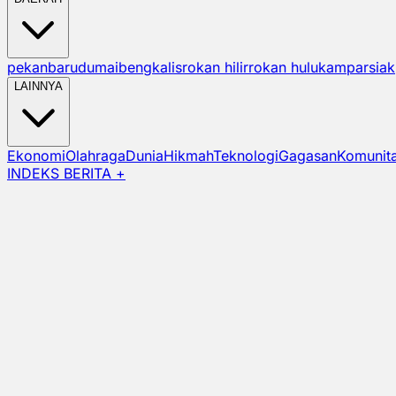
pekanbaru
dumai
bengkalis
rokan hilir
rokan hulu
kampar
siak
LAINNYA
Ekonomi
Olahraga
Dunia
Hikmah
Teknologi
Gagasan
Komunit
INDEKS BERITA +