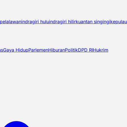
pelalawan
indragiri hulu
indragiri hilir
kuantan singingi
kepulau
as
Gaya Hidup
Parlemen
Hiburan
Politik
DPD RI
Hukrim