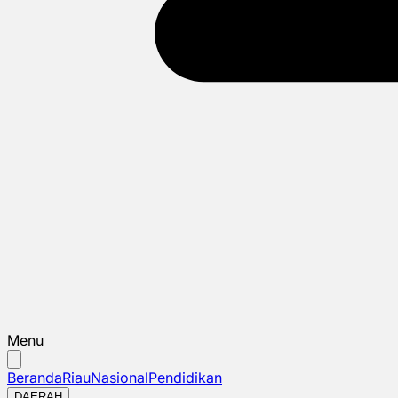
Menu
Beranda
Riau
Nasional
Pendidikan
DAERAH