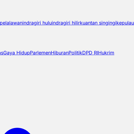
pelalawan
indragiri hulu
indragiri hilir
kuantan singingi
kepulau
as
Gaya Hidup
Parlemen
Hiburan
Politik
DPD RI
Hukrim