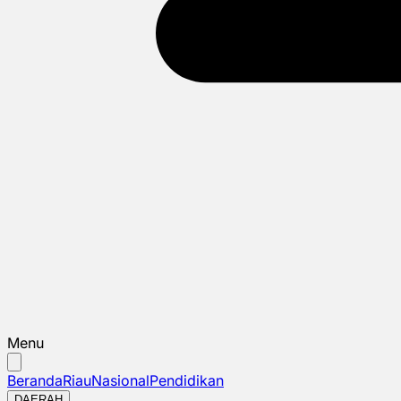
Menu
Beranda
Riau
Nasional
Pendidikan
DAERAH