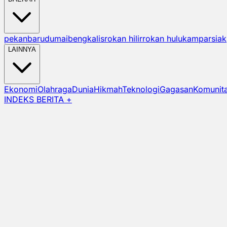
pekanbaru
dumai
bengkalis
rokan hilir
rokan hulu
kampar
siak
LAINNYA
Ekonomi
Olahraga
Dunia
Hikmah
Teknologi
Gagasan
Komunit
INDEKS BERITA +