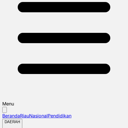
Menu
Beranda
Riau
Nasional
Pendidikan
DAERAH