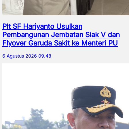
Plt SF Hariyanto Usulkan
Pembangunan Jembatan Siak V dan
Flyover Garuda Sakit ke Menteri PU
6 Agustus 2026 09.48