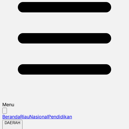
Menu
Beranda
Riau
Nasional
Pendidikan
DAERAH