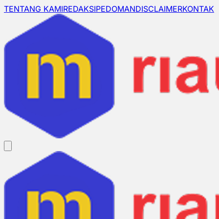
TENTANG KAMI
REDAKSI
PEDOMAN
DISCLAIMER
KONTAK