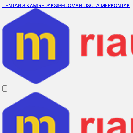
TENTANG KAMI
REDAKSI
PEDOMAN
DISCLAIMER
KONTAK