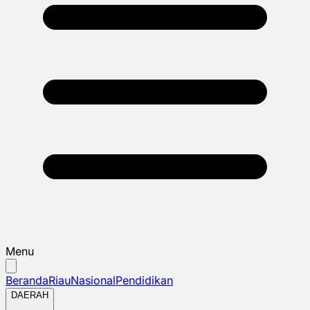
Menu
Beranda
Riau
Nasional
Pendidikan
DAERAH