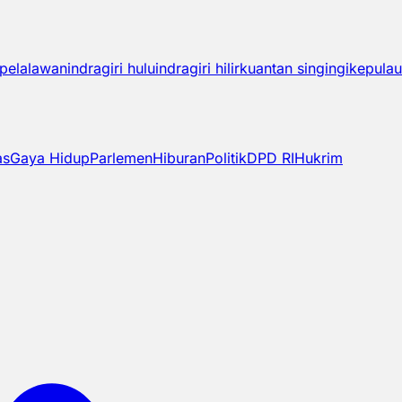
pelalawan
indragiri hulu
indragiri hilir
kuantan singingi
kepulau
as
Gaya Hidup
Parlemen
Hiburan
Politik
DPD RI
Hukrim