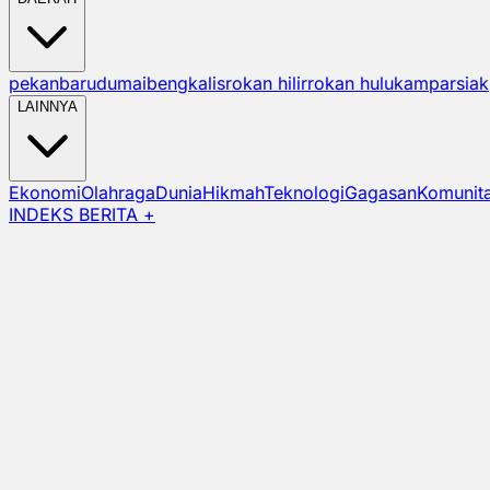
pekanbaru
dumai
bengkalis
rokan hilir
rokan hulu
kampar
siak
LAINNYA
Ekonomi
Olahraga
Dunia
Hikmah
Teknologi
Gagasan
Komunit
INDEKS BERITA +