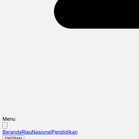
Menu
Beranda
Riau
Nasional
Pendidikan
DAERAH