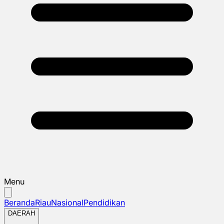
Menu
Beranda
Riau
Nasional
Pendidikan
DAERAH