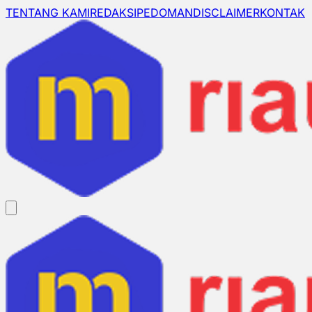
TENTANG KAMI
REDAKSI
PEDOMAN
DISCLAIMER
KONTAK