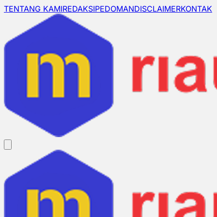
TENTANG KAMI
REDAKSI
PEDOMAN
DISCLAIMER
KONTAK