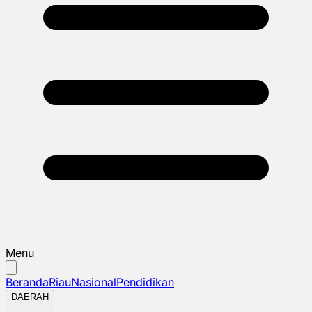
Menu
Beranda
Riau
Nasional
Pendidikan
DAERAH