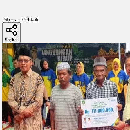
Dibaca:
566
kali
Bagikan