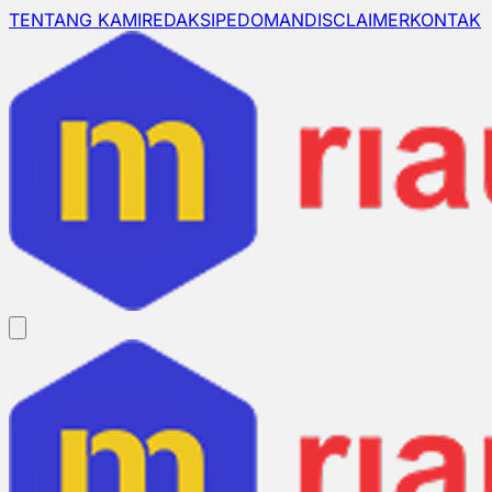
TENTANG KAMI
REDAKSI
PEDOMAN
DISCLAIMER
KONTAK