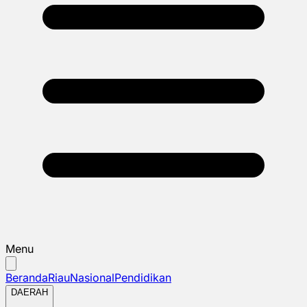
Menu
Beranda
Riau
Nasional
Pendidikan
DAERAH