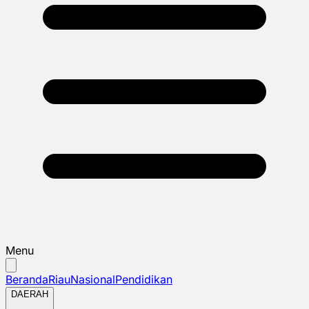
Menu
Beranda
Riau
Nasional
Pendidikan
DAERAH