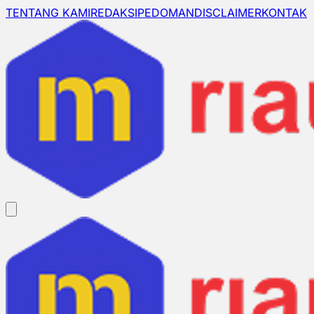
TENTANG KAMI
REDAKSI
PEDOMAN
DISCLAIMER
KONTAK