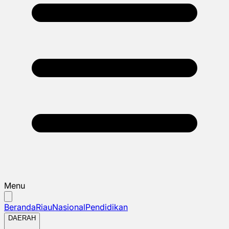
Menu
Beranda
Riau
Nasional
Pendidikan
DAERAH