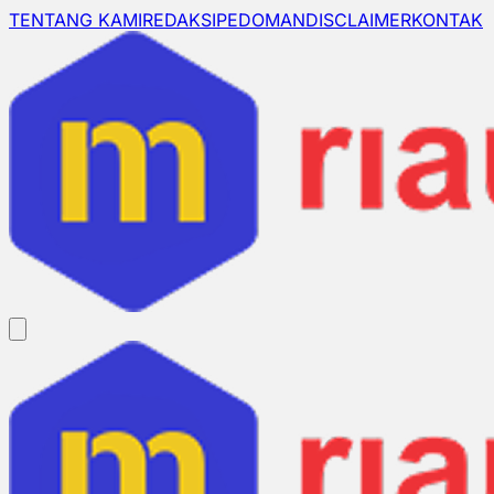
TENTANG KAMI
REDAKSI
PEDOMAN
DISCLAIMER
KONTAK