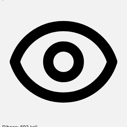
Dibaca:
693
kali