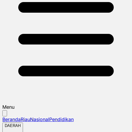
Menu
Beranda
Riau
Nasional
Pendidikan
DAERAH