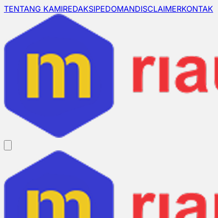
TENTANG KAMI
REDAKSI
PEDOMAN
DISCLAIMER
KONTAK