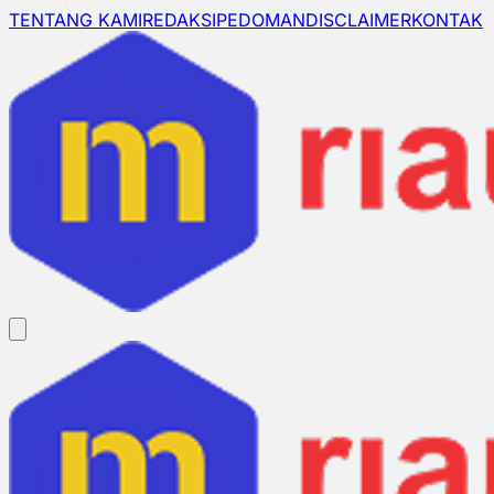
TENTANG KAMI
REDAKSI
PEDOMAN
DISCLAIMER
KONTAK