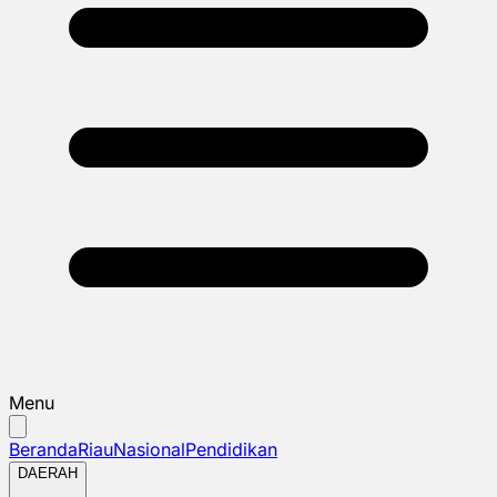
Menu
Beranda
Riau
Nasional
Pendidikan
DAERAH