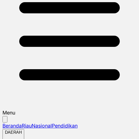
Menu
Beranda
Riau
Nasional
Pendidikan
DAERAH