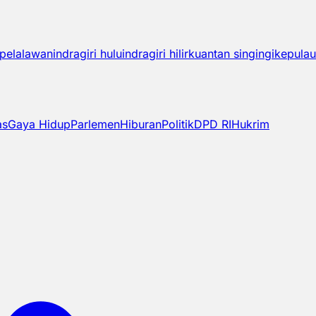
pelalawan
indragiri hulu
indragiri hilir
kuantan singingi
kepulau
as
Gaya Hidup
Parlemen
Hiburan
Politik
DPD RI
Hukrim