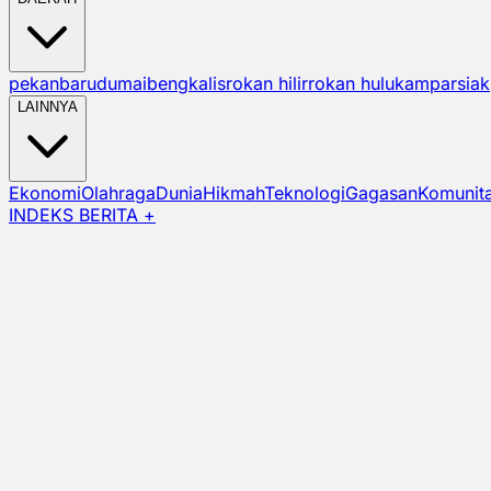
pekanbaru
dumai
bengkalis
rokan hilir
rokan hulu
kampar
siak
LAINNYA
Ekonomi
Olahraga
Dunia
Hikmah
Teknologi
Gagasan
Komunit
INDEKS BERITA +