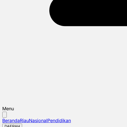
Menu
Beranda
Riau
Nasional
Pendidikan
DAERAH