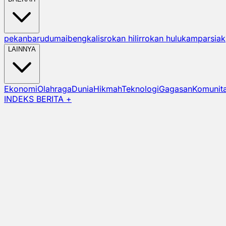
pekanbaru
dumai
bengkalis
rokan hilir
rokan hulu
kampar
siak
LAINNYA
Ekonomi
Olahraga
Dunia
Hikmah
Teknologi
Gagasan
Komunit
INDEKS BERITA +