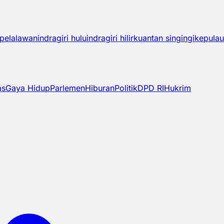
pelalawan
indragiri hulu
indragiri hilir
kuantan singingi
kepulau
as
Gaya Hidup
Parlemen
Hiburan
Politik
DPD RI
Hukrim