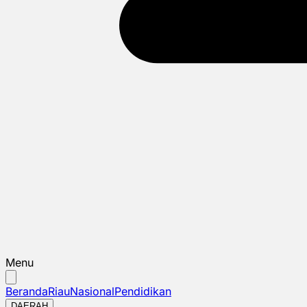
Menu
Beranda
Riau
Nasional
Pendidikan
DAERAH