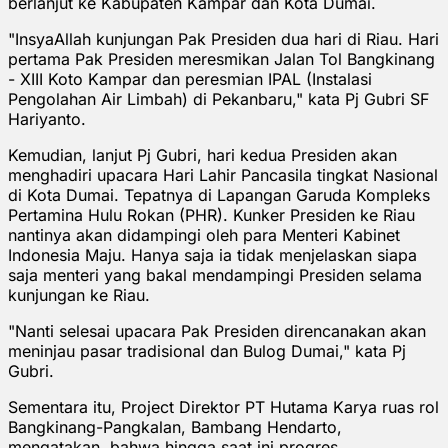
berlanjut ke Kabupaten Kampar dan Kota Dumai.
"InsyaAllah kunjungan Pak Presiden dua hari di Riau. Hari
pertama Pak Presiden meresmikan Jalan Tol Bangkinang
- XIII Koto Kampar dan peresmian IPAL (Instalasi
Pengolahan Air Limbah) di Pekanbaru," kata Pj Gubri SF
Hariyanto.
Kemudian, lanjut Pj Gubri, hari kedua Presiden akan
menghadiri upacara Hari Lahir Pancasila tingkat Nasional
di Kota Dumai. Tepatnya di Lapangan Garuda Kompleks
Pertamina Hulu Rokan (PHR). Kunker Presiden ke Riau
nantinya akan didampingi oleh para Menteri Kabinet
Indonesia Maju. Hanya saja ia tidak menjelaskan siapa
saja menteri yang bakal mendampingi Presiden selama
kunjungan ke Riau.
"Nanti selesai upacara Pak Presiden direncanakan akan
meninjau pasar tradisional dan Bulog Dumai," kata Pj
Gubri.
Sementara itu, Project Direktor PT Hutama Karya ruas rol
Bangkinang-Pangkalan, Bambang Hendarto,
mengatakan, bahwa hingga saat ini progres