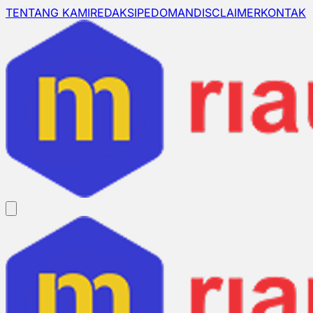
TENTANG KAMI
REDAKSI
PEDOMAN
DISCLAIMER
KONTAK