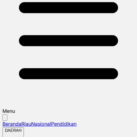
Menu
Beranda
Riau
Nasional
Pendidikan
DAERAH