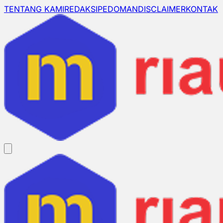
TENTANG KAMI
REDAKSI
PEDOMAN
DISCLAIMER
KONTAK