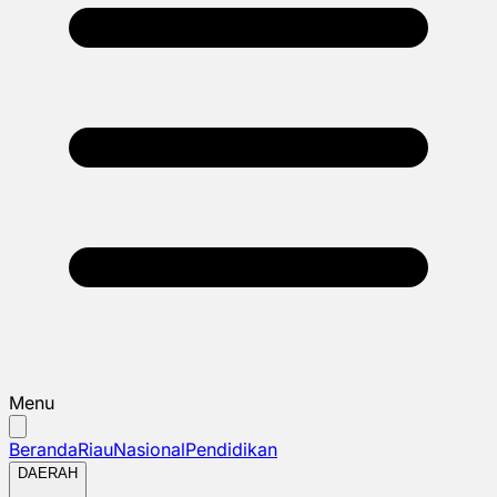
Menu
Beranda
Riau
Nasional
Pendidikan
DAERAH