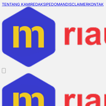
TENTANG KAMI
REDAKSI
PEDOMAN
DISCLAIMER
KONTAK