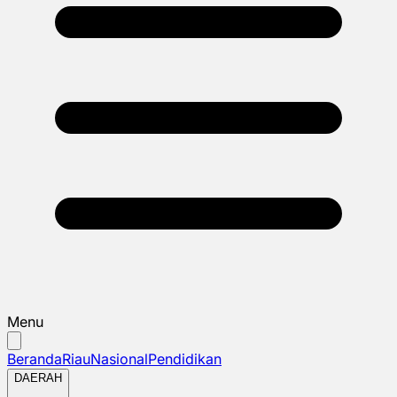
Menu
Beranda
Riau
Nasional
Pendidikan
DAERAH