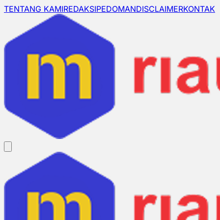
TENTANG KAMI
REDAKSI
PEDOMAN
DISCLAIMER
KONTAK