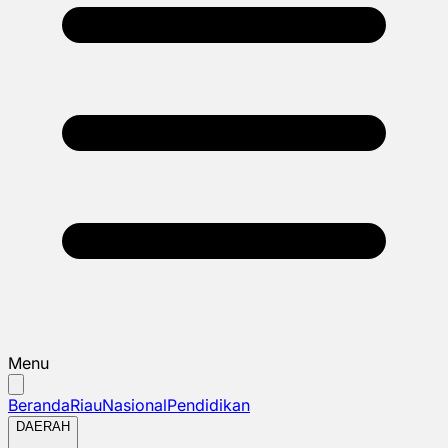
Menu
Beranda
Riau
Nasional
Pendidikan
DAERAH